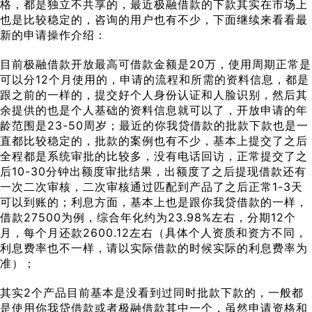
格，都是独立不共享的，最近极融借款的下款其实在市场上
也是比较稳定的，咨询的用户也有不少，下面继续来看看最
新的申请操作介绍：
目前极融借款开放最高可借款金额是20万，使用周期正常是
可以分12个月使用的，申请的流程和所需的资料信息，都是
跟之前的一样的，提交好个人身份认证和人脸识别，然后其
余提供的也是个人基础的资料信息就可以了，开放申请的年
龄范围是23-50周岁；最近的你我贷借款的批款下款也是一
直都比较稳定的，批款的案例也有不少，基本上提交了之后
全程都是系统审批的比较多，没有电话回访，正常提交了之
后10-30分钟出额度审批结果，出额度了之后提现借款还有
一次二次审核，二次审核通过匹配到产品了之后正常1-3天
可以到账的；利息方面，基本上也是跟你我贷借款的一样，
借款27500为例，综合年化约为23.98%左右，分期12个
月，每个月还款2600.12左右（具体个人资质和资方不同，
利息费率也不一样，请以实际借款的时候实际的利息费率为
准）；
其实2个产品目前基本是没看到过同时批款下款的，一般都
是使用你我贷借款或者极融借款其中一个，虽然申请资格和