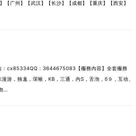
】【广州】【武汉】【长沙】【成都】【重庆】【西安】
x85334QQ：3644675083【棴務內容】全套棴務
过氺漫游，独尨，堔喉，KB，三通，內S，舌沕，б９，互动、
..