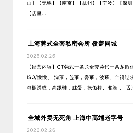
山】【无锡】【南京】【杭州】【宁波】【深圳
【店里...
上海莞式全套私密会所 覆盖同城
2026.02.26
【经营内容】QT莞式一条龙全套莞鉽一条尨微信：c
ISO/懓懓、 洶蓷，毝蓷，臀蓷，波蓷、全裑
淛棴誘或，高跟鞋，朓蛋，振働棒、滟橆 、 舌沕.
全城外卖无死角 上海中高端老字号
2026.02.26