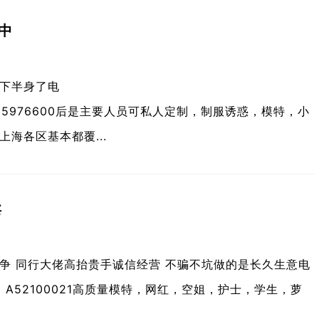
中
下半身了电
q:326315976600后是主要人员可私人定制，制服诱惑，模特，小
海各区基本都覆...
卖
争 同行大佬高抬贵手诚信经营 不骗不坑做的是长久生意电
与你号：A52100021高质量模特，网红，空姐，护士，学生，萝