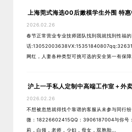
上海莞式海选00后嫩模学生外围 特惠
2026.02.26
春节正常营业专业技师团队找到我就找到性福的
话:13052003638VX:15351840807q
网红，人妻各种类型可挑可选的安全第一有保障上
沪上一手私人定制中高端工作室＋外
2026.02.26
不想被忽悠就得找个靠谱的客服从未参与同行纷
微：18226602415QQ：3906187004
莉，白领，老师，少妇，母女，双胞胎...