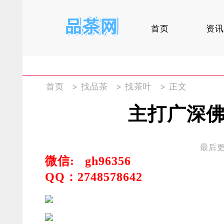
首页
资讯
首页
>
找品茶
>
找茶叶
> 正文
主打广深
最后更新
微信:
gh96356
QQ：
2748578642