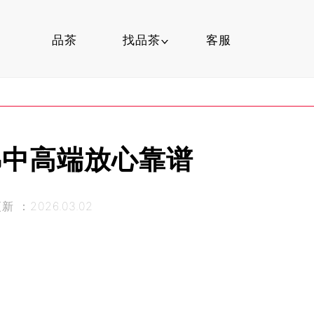
品茶
找品茶
客服
精选品茶
找茶叶
佛中高端放心靠谱
喝茶知识
 ：2026.03.02