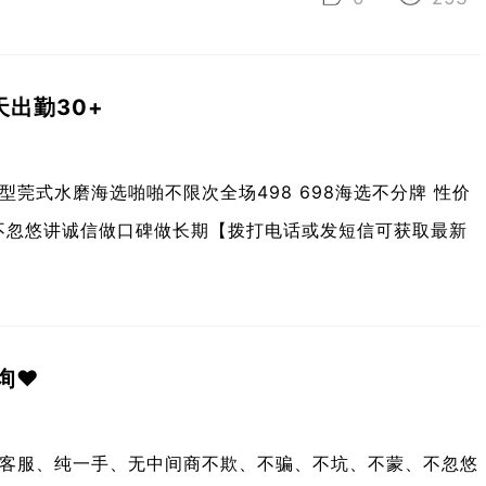
天出勤30+
莞式水磨海选啪啪不限次全场498 698海选不分牌 性价
不忽悠讲诚信做口碑做长期【拨打电话或发短信可获取最新
询❤️
客服、纯一手、无中间商不欺、不骗、不坑、不蒙、不忽悠